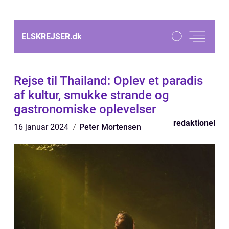
ELSKREJSER.
dk
Rejse til Thailand: Oplev et paradis
af kultur, smukke strande og
gastronomiske oplevelser
redaktionel
16 januar 2024
Peter Mortensen