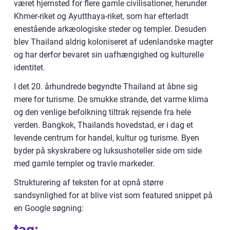
været hjemsted for flere gamle civilisationer, herunder
Khmer-riket og Ayutthaya-riket, som har efterladt
enestående arkæologiske steder og templer. Desuden
blev Thailand aldrig koloniseret af udenlandske magter
og har derfor bevaret sin uafhængighed og kulturelle
identitet.
I det 20. århundrede begyndte Thailand at åbne sig
mere for turisme. De smukke strande, det varme klima
og den venlige befolkning tiltrak rejsende fra hele
verden. Bangkok, Thailands hovedstad, er i dag et
levende centrum for handel, kultur og turisme. Byen
byder på skyskrabere og luksushoteller side om side
med gamle templer og travle markeder.
Strukturering af teksten for at opnå større
sandsynlighed for at blive vist som featured snippet på
en Google søgning:
tag: