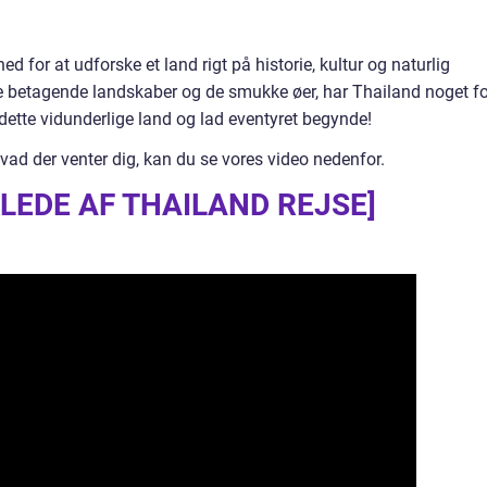
d for at udforske et land rigt på historie, kultur og naturlig
de betagende landskaber og de smukke øer, har Thailand noget fo
ette vidunderlige land og lad eventyret begynde!
vad der venter dig, kan du se vores video nedenfor.
ILLEDE AF THAILAND REJSE]