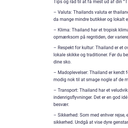
Tips og råd til at få mest ud af din “
– Valuta: Thailands valuta er thailan
da mange mindre butikker og lokalt e
– Klima: Thailand har et tropisk klim
opmærksom på regntiden, der varierer 
– Respekt for kultur: Thailand er et o
lokale skikke og traditioner. Før du b
dine sko.
– Madoplevelser: Thailand er kendt 
modig nok til at smage nogle af de me
– Transport: Thailand har et veludvik
indenrigsflyvninger. Det er en god id
besvær.
– Sikkerhed: Som med enhver rejse, er 
sikkerhed. Undgå at vise dyre gens