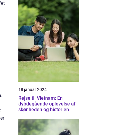
fet
18 januar 2024
a.
Rejse til Vietnam: En
n
dybdegående oplevelse af
skønheden og historien
t
der