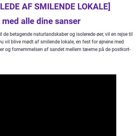
ILLEDE AF SMILENDE LOKALE]
 med alle dine sanser
il de betagende naturlandskaber og isolerede øer, vil en rejse til
Du vil blive mødt af smilende lokale, en fest for øjnene med
rier og fornemmelsen af sandet mellem tæerne på de postkort-