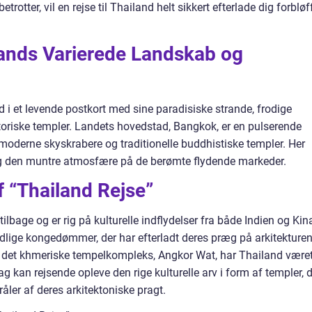
rotter, vil en rejse til Thailand helt sikkert efterlade dig forbløf
lands Varierede Landskab og
nd i et levende postkort med sine paradisiske strande, frodige
toriske templer. Landets hovedstad, Bangkok, er en pulserende
 moderne skyskrabere og traditionelle buddhistiske templer. Her
og den muntre atmosfære på de berømte flydende markeder.
f “Thailand Rejse”
tilbage og er rig på kulturelle indflydelser fra både Indien og Kin
idlige kongedømmer, der har efterladt deres præg på arkitekture
il det khmeriske tempelkompleks, Angkor Wat, har Thailand være
dag kan rejsende opleve den rige kulturelle arv i form af templer, 
råler af deres arkitektoniske pragt.