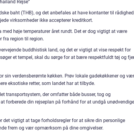
Thailand Rejse”
dske baht (THB), og det anbefales at have kontanter til rådighed
jede virksomheder ikke accepterer kreditkort.
a med høje temperaturer året rundt. Det er dog vigtigt at være
fra region til region.
vervejende buddhistisk land, og det er vigtigt at vise respekt for
esøger et tempel, skal du sørge for at bære respektfuldt tøj og fje
for sin verdensberømte køkken. Prøv lokale gadekøkkener og væ
re eksotiske retter, som landet har at tilbyde.
let transportsystem, der omfatter både busser, tog og
é at forberede din rejseplan på forhånd for at undgå unødvendig
det vigtigt at tage forholdsregler for at sikre din personlige
tande frem og vær opmærksom på dine omgivelser.