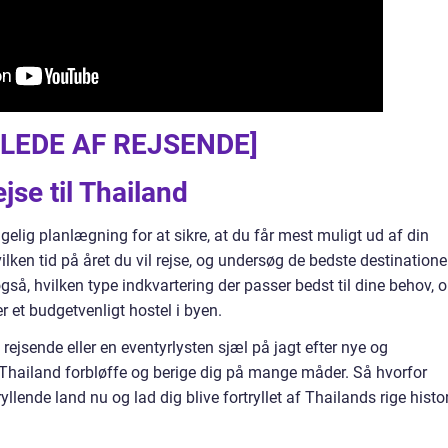
ILLEDE AF REJSENDE]
jse til Thailand
gelig planlægning for at sikre, at du får mest muligt ud af din
lken tid på året du vil rejse, og undersøg de bedste destinationer
også, hvilken type indkvartering der passer bedst til dine behov, 
er et budgetvenligt hostel i byen.
rejsende eller en eventyrlysten sjæl på jagt efter nye og
l Thailand forbløffe og berige dig på mange måder. Så hvorfor
ryllende land nu og lad dig blive fortryllet af Thailands rige histo