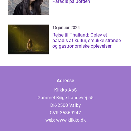
Paradis på Jorden
16 januar 2024
Rejse til Thailand: Oplev et
paradis af kultur, smukke strande
og gastronomiske oplevelser
Adresse
web:
www.klikko.dk