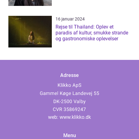
16 januar 2024
Rejse til Thailand: Oplev et
paradis af kultur, smukke strande
og gastronomiske oplevelser
Adresse
web:
www.klikko.dk
Menu