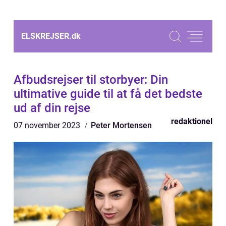
ELSKREJSER.
dk
Afbudsrejser til storbyer: Din
ultimative guide til at få det bedste
ud af din rejse
redaktionel
07 november 2023
Peter Mortensen