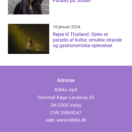
Paradis på Jorden
16 januar 2024
Rejse til Thailand: Oplev et
paradis af kultur, smukke strande
og gastronomiske oplevelser
Adresse
web:
www.klikko.dk