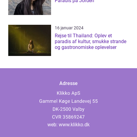
Paradis på Jorden
16 januar 2024
Rejse til Thailand: Oplev et
paradis af kultur, smukke strande
og gastronomiske oplevelser
Adresse
web:
www.klikko.dk