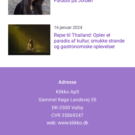
Paradis på Jorden
16 januar 2024
Rejse til Thailand: Oplev et
paradis af kultur, smukke strande
og gastronomiske oplevelser
Adresse
web:
www.klikko.dk