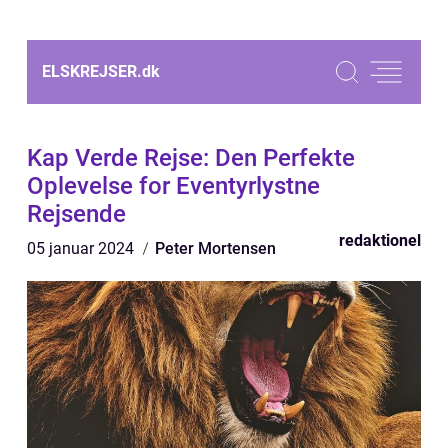
ELSKREJSER.
dk
Kap Verde Rejse: Den Perfekte
Oplevelse for Eventyrlystne
Rejsende
redaktionel
05 januar 2024
Peter Mortensen