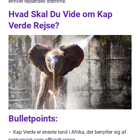
enhver rejsendes drømme.
Hvad Skal Du Vide om Kap
Verde Rejse?
Bulletpoints:
– Kap Verde er eneste land i Afrika, der benytter sig af
portugisisk som officielt sprog.