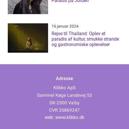
Paradis på Jorden
16 januar 2024
Rejse til Thailand: Oplev et
paradis af kultur, smukke strande
og gastronomiske oplevelser
Adresse
web:
www.klikko.dk