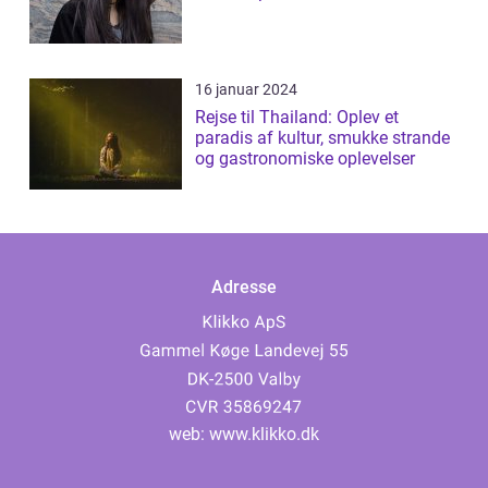
16 januar 2024
Rejse til Thailand: Oplev et
paradis af kultur, smukke strande
og gastronomiske oplevelser
Adresse
web:
www.klikko.dk