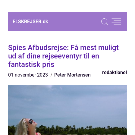
ELSKREJSER.
dk
Spies Afbudsrejse: Få mest muligt
ud af dine rejseeventyr til en
fantastisk pris
redaktionel
01 november 2023
Peter Mortensen